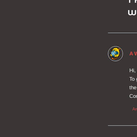
w
A 
Hi,
To 
the
Co
An