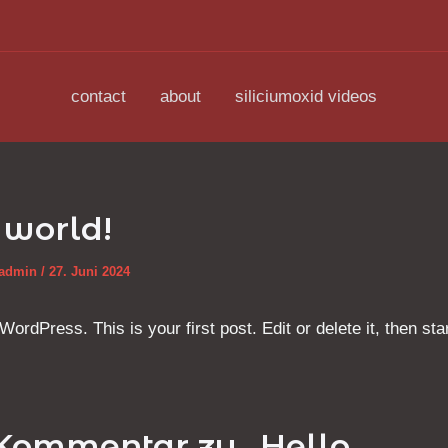
contact
about
siliciumoxid videos
 world!
_admin
/
27. Juni 2024
rdPress. This is your first post. Edit or delete it, then star
 Kommentar zu „Hello